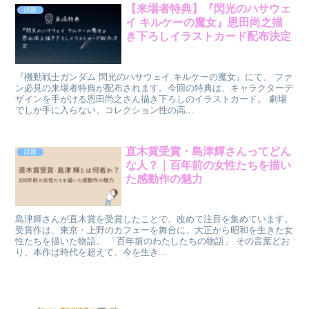
【来場者特典】『閃光のハサウェ
話題
イ キルケーの魔女』恩田尚之描
き下ろしイラストカード配布決定
『機動戦士ガンダム 閃光のハサウェイ キルケーの魔女』にて、 ファ
ン必見の来場者特典が配布されます。今回の特典は、キャラクターデ
ザインを手がける恩田尚之さん描き下ろしのイラストカード。 劇場
でしか手に入らない、コレクション性の高...
直木賞受賞・島津輝さんってどん
話題
な人？｜百年前の女性たちを描い
た感動作の魅力
島津輝さんが直木賞を受賞したことで、改めて注目を集めています。
受賞作は、東京・上野のカフェーを舞台に、大正から昭和を生きた女
性たちを描いた物語。 「百年前のわたしたちの物語」 その言葉どお
り、本作は時代を超えて、今を生き...