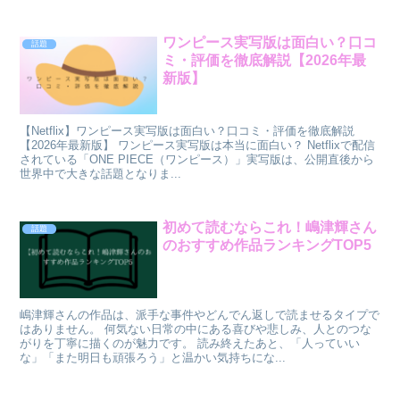
ワンピース実写版は面白い？口コ
話題
ミ・評価を徹底解説【2026年最
新版】
【Netflix】ワンピース実写版は面白い？口コミ・評価を徹底解説
【2026年最新版】 ワンピース実写版は本当に面白い？ Netflixで配信
されている「ONE PIECE（ワンピース）」実写版は、公開直後から
世界中で大きな話題となりま...
初めて読むならこれ！嶋津輝さん
話題
のおすすめ作品ランキングTOP5
嶋津輝さんの作品は、派手な事件やどんでん返しで読ませるタイプで
はありません。 何気ない日常の中にある喜びや悲しみ、人とのつな
がりを丁寧に描くのが魅力です。 読み終えたあと、「人っていい
な」「また明日も頑張ろう」と温かい気持ちにな...