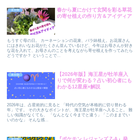
春から夏にかけて玄関を彩る草花
未分類
の寄せ植えの作り方＆アイディア
もうすぐ母の日。 カーネーションの花束、バラ鉢植え。お花屋さん
にはきれいなお花がたくさん並んでいるけど、今年はお母さんが好き
な花を入れて、お母さんのことを考えながら寄せ植えを作ってみたら
どうですか？ ということで...
【2026年版】海王星が牡羊座入
未分類
りで何が変わる？占い初心者にも
わかる12星座×解説
2026年は、占星術的に見ると 「時代の空気が本格的に切り替わる
年」です。 その大きなポイントが、 海王星が牡羊座へ入ること。 難
しい知識がなくても、 「なんとなく今までと違う」「このままでい
いのかな」 そんな感...
『ポケモン レジェンズ Z-A』発
未分類