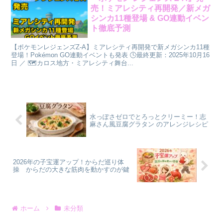
売！ミアレシティ再開発／新メガ
シンカ11種登場 & GO連動イベン
ト徹底予測
【ポケモンレジェンズZ-A】ミアレシティ再開発で新メガシンカ11種
登場！Pokémon GO連動イベントも発表 🕓最終更新：2025年10月16
日 ／ 🗺️カロス地方・ミアレシティ舞台...
水っぽさゼロでとろっとクリーミー！志
麻さん風豆腐グラタン のアレンジレシピ
2026年の子宝運アップ！からだ巡り体
操 からだの大きな筋肉を動かすのが鍵
ホーム
未分類