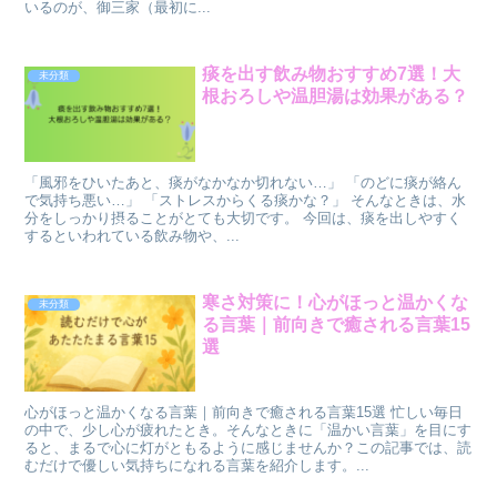
いるのが、御三家（最初に...
痰を出す飲み物おすすめ7選！大
未分類
根おろしや温胆湯は効果がある？
「風邪をひいたあと、痰がなかなか切れない…」 「のどに痰が絡ん
で気持ち悪い…」 「ストレスからくる痰かな？」 そんなときは、水
分をしっかり摂ることがとても大切です。 今回は、痰を出しやすく
するといわれている飲み物や、...
寒さ対策に！心がほっと温かくな
未分類
る言葉｜前向きで癒される言葉15
選
心がほっと温かくなる言葉｜前向きで癒される言葉15選 忙しい毎日
の中で、少し心が疲れたとき。そんなときに「温かい言葉」を目にす
ると、まるで心に灯がともるように感じませんか？この記事では、読
むだけで優しい気持ちになれる言葉を紹介します。...