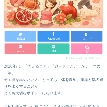
Twitter
Facebook
はてブ
Pocket
LINE
コピー
2025.12.29
2025.12.27
2026年は、「整えること」「巡らせること」がテーマの
一年。
子宝運を高めたい人にとっても、
体を温め、血流と氣の巡
りをよくすること
が
とても大切なポイントになります。
スピリチュアルな視点でも、冷えや滞りは「受け取る力」