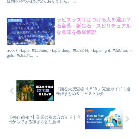
疑問を持つ人は少なくありません。 ...
ラピスラズリはつける人を選ぶ？
未分類
石言葉・誕生石・スピリチュアル
な意味を徹底解説
:root { --lapis: #1a3a6e; --lapis-deep: #0d2244; --lapis-light: #2d5fa6; --
gold: #c9a84c; ...
『踊る大捜査線 N.E.W.』完全ガイド｜過
去作まとめ＆キャスト紹介
【初心者向け】副業の始め方ガイド｜今
日からできる稼ぎ方と注意点