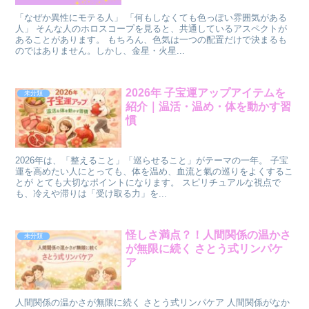
「なぜか異性にモテる人」 「何もしなくても色っぽい雰囲気がある
人」 そんな人のホロスコープを見ると、共通しているアスペクトが
あることがあります。 もちろん、色気は一つの配置だけで決まるも
のではありません。しかし、金星・火星...
2026年 子宝運アップアイテムを
未分類
紹介｜温活・温め・体を動かす習
慣
2026年は、「整えること」「巡らせること」がテーマの一年。 子宝
運を高めたい人にとっても、体を温め、血流と氣の巡りをよくするこ
とが とても大切なポイントになります。 スピリチュアルな視点で
も、冷えや滞りは「受け取る力」を...
怪しさ満点？！人間関係の温かさ
未分類
が無限に続く さとう式リンパケ
ア
人間関係の温かさが無限に続く さとう式リンパケア 人間関係がなか