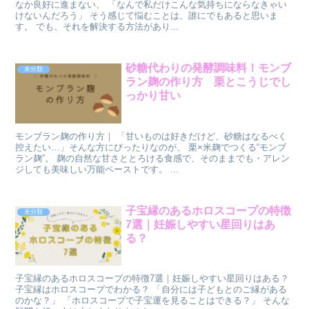
なか良好に進まない、 「なんで私だけこんな気持ちにならなきゃい
けないんだろう」 そう感じて悩むことは、誰にでもあると思いま
す。 でも、それを解決する方法があり...
砂糖代わりの発酵調味料！モンブ
未分類
ラン麹の作り方 栗とこうじでし
っかり甘い
モンブラン麹の作り方｜ 「甘いものは好きだけど、砂糖はなるべく
控えたい…」そんな方にぴったりなのが、 栗×米麹でつくる“モンブ
ラン麹”。 麹の自然な甘さととろける食感で、そのままでも・アレン
ジしても美味しい万能ペーストです。 ...
子宝縁のあるホロスコープの特徴
未分類
7選｜妊娠しやすい星回りはあ
る？
子宝縁のあるホロスコープの特徴7選｜妊娠しやすい星回りはある？
子宝縁はホロスコープでわかる？ 「自分には子どもとのご縁がある
のかな？」 「ホロスコープで子宝運を見ることはできる？」 そんな